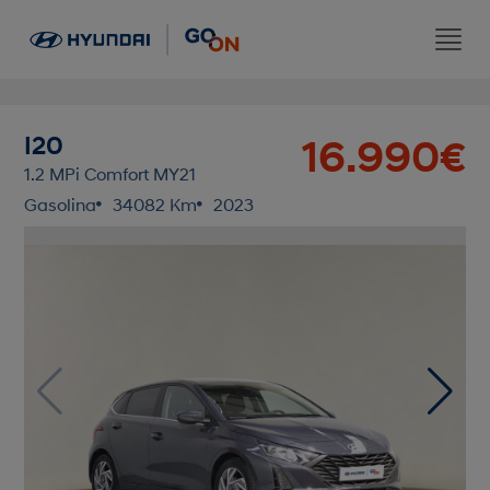
I20
16.990€
1.2 MPi Comfort MY21
Gasolina
34082 Km
2023