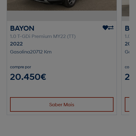
BAYON
BA
1.0 T-GDi Premium MY22 (TT)
1.0 
2022
202
Gasolina
20712 Km
Gaso
compre por
compr
20.450€
20
Saber Mais