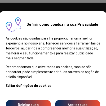
Definir como conduzir a sua Privacidade
Campanhas
Vantagens
Stock Off
As cookies são usadas para lhe proporcionar uma melhor
experiência no nosso site, fornecer serviços e ferramentas de
Contactos
terceiros, ajudar-nos a compreender melhor a sua utilização,
melhorar o seu funcionamento e para realizar publicidade
mais segmentada.
Recomendamos que ative todas as cookies, mas se não
© 2022 Hyundai Portugal | Todos os direitos reservados
concordar, pode simplesmente editá-las através da opção de
edição disponível.
Livro de Reclamações
Editar definições de cookies
Termos de Utilização
Política de Privacidade
Definições de Cookies
I20
1.2 MPi Comfort MY21
Rejeitar tudo
Aceitar tudo