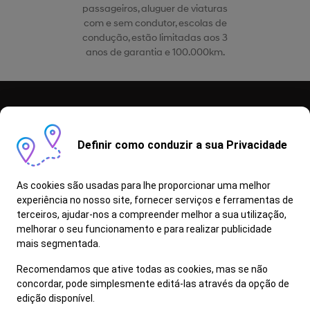
passageiros, aluguer de viaturas
com e sem condutor, escolas de
condução, estão limitadas aos 3
anos de garantia e 100.000km.
Definir como conduzir a sua Privacidade
Campanhas
Vantagens
Stock Off
As cookies são usadas para lhe proporcionar uma melhor
experiência no nosso site, fornecer serviços e ferramentas de
Contactos
terceiros, ajudar-nos a compreender melhor a sua utilização,
melhorar o seu funcionamento e para realizar publicidade
mais segmentada.
Recomendamos que ative todas as cookies, mas se não
© 2022 Hyundai Portugal | Todos os direitos reservados
concordar, pode simplesmente editá-las através da opção de
edição disponível.
Livro de Reclamações